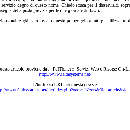
n servizio degno di questo nome. Chiedo scusa per il disservizio, soprat
segna della posta prevista per le due giornate di down.
 e-mail è già stato inviato questo pomeriggio a tutti gli utilizzatori d
uesto articolo proviene da .:: FaITh.net ::: Servizi Web e Risorse On-Li
http://www.faithsystems.net/
L'indirizzo URL per questa news è
tp://www.faithsystems.net/modules.php?name=News&file=article&sid