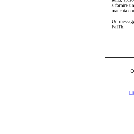
a fornire u
mancata con
Un messaggio
FaITh.
Q
ht