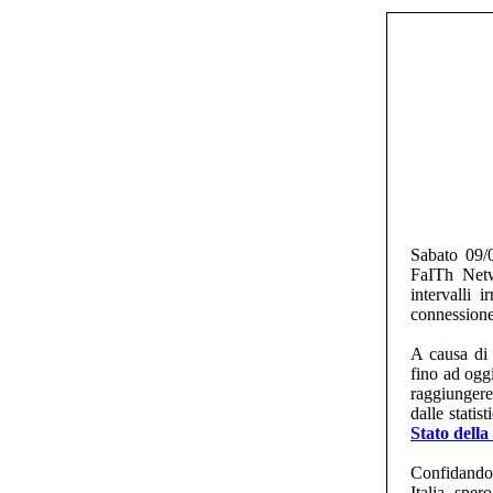
Sabato 09/0
FaITh Netw
intervalli 
connessione
A causa di 
fino ad oggi
raggiungere
dalle stati
Stato della
Confidando 
Italia, sper