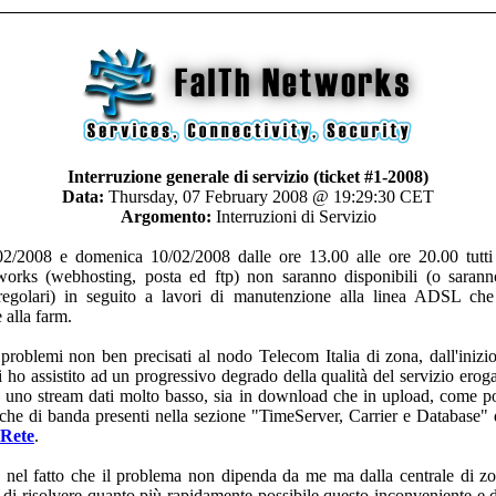
Interruzione generale di servizio (ticket #1-2008)
Data:
Thursday, 07 February 2008 @ 19:29:30 CET
Argomento:
Interruzioni di Servizio
2/2008 e domenica 10/02/2008 dalle ore 13.00 alle ore 20.00 tutti 
orks (webhosting, posta ed ftp) non saranno disponibili (o sarann
irregolari) in seguito a lavori di manutenzione alla linea ADSL che
 alla farm.
problemi non ben precisati al nodo Telecom Italia di zona, dall'inizi
 ho assistito ad un progressivo degrado della qualità del servizio erog
 uno stream dati molto basso, sia in download che in upload, come po
stiche di banda presenti nella sezione "TimeServer, Carrier e Database" 
 Rete
.
nel fatto che il problema non dipenda da me ma dalla centrale di 
o di risolvere quanto più rapidamente possibile questo inconveniente e 