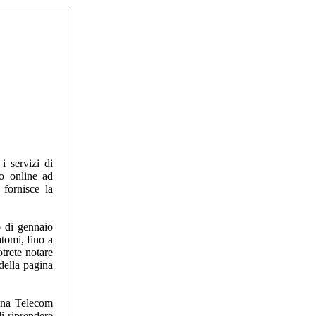
i servizi di
o online ad
 fornisce la
o di gennaio
atomi, fino a
trete notare
della pagina
zona Telecom
di riprendere