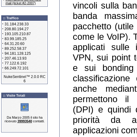
vincoli sulla ba
mail (ticket #2-2007)
banda massima
:: Traffico
pacchetto (utile
·
31.184.238.33
·
208.80.194.27
·
come le VoIP). T
193.105.210.87
·
83.99.185.25
·
64.31.20.60
applicati sulle 
·
89.252.58.37
·
94.181.128.125
VPN, sui point 
·
207.46.13.93
·
77.122.6.192
e sui bonding
·
66.249.72.101
classificazione
NukeSentinel™ 2.0.0 RC
6
anche mediant
:: Visite Totali
permettono il
(DPI) e quindi 
priorità da a
Da Marzo 2005 il sito ha
ricevuto
39993540
contatti.
applicazioni co