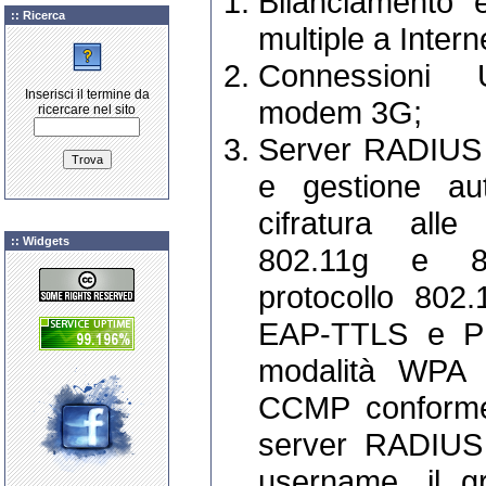
Bilanciamento 
:: Ricerca
multiple a Intern
Connessioni
Inserisci il termine da
modem 3G;
ricercare nel sito
Server RADIUS p
e gestione aut
cifratura alle
:: Widgets
802.11g e 80
protocollo 802
EAP-TTLS e PE
modalità WPA
CCMP conforme 
server RADIUS 
username, il g