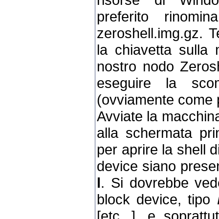
preferito rinomin
zeroshell.img.gz. T
la chiavetta sulla
nostro nodo Zerosh
eseguire la scom
(ovviamente come p
Avviate la macchina 
alla schermata pri
per aprire la shell di
device siano prese
l
. Si dovrebbe vede
block device, tipo
[etc...], e sopratt