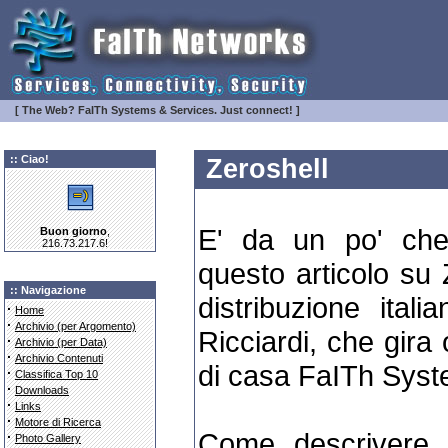
[ The Web? FaITh Systems & Services. Just connect! ]
:: Ciao!
Zeroshell
E' da un po' che
Buon giorno
,
216.73.217.6!
questo articolo su 
:: Navigazione
distribuzione ital
·
Home
·
Archivio (per Argomento)
Ricciardi, che gira
·
Archivio (per Data)
·
Archivio Contenuti
di casa FaITh Syst
·
Classifica Top 10
·
Downloads
·
Links
·
Motore di Ricerca
Come descrivere 
·
Photo Gallery