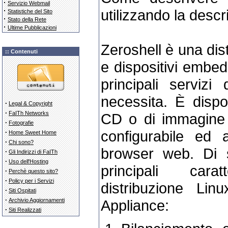
·
Servizio Webmail
·
utilizzando la descr
Statistiche del Sito
·
Stato della Rete
·
Ultime Pubblicazioni
Zeroshell è una dis
:: Contenuti
e dispositivi embed
principali serviz
necessita. È dispo
·
Legal & Copyright
·
FaITh Networks
CD o di immagine
·
Fotografie
configurabile ed 
·
Home Sweet Home
·
Chi sono?
browser web. Di s
·
Gli Indirizzi di FaITh
·
Uso dell'Hosting
principali cara
·
Perchè questo sito?
·
Policy per i Servizi
distribuzione Lin
·
Siti Ospitati
·
Appliance:
Archivio Aggiornamenti
·
Siti Realizzati