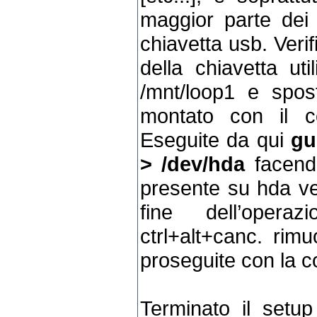
maggior parte dei 
chiavetta usb. Veri
della chiavetta ut
/mnt/loop1 e spos
montato con il
Eseguite da qui
gu
> /dev/hda
facend
presente su hda ver
fine dell’opera
ctrl+alt+canc. rimu
proseguite con la c
Terminato il setup