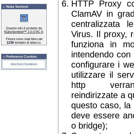
HTTP Proxy co
:: Nuke Sentinel
ClamAV in grad
centralizzata 
Questo sito è protetto da
Virus. Il proxy,
NukeSentinel™ 2.0.0 RC 6
.
Finora sono stati bloccati
funziona in mo
1235
tentativi di attacco.
intendendo con 
:: Preferenze Cookies
configurare i we
Gestisci Cookies
utilizzare il se
http verran
reindirizzate a q
questo caso, la
deve essere an
o bridge);