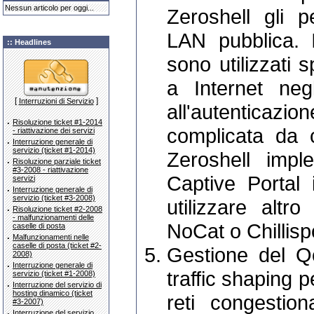
Nessun articolo per oggi...
Zeroshell gli 
LAN pubblica. 
:: Headlines
sono utilizzati 
a Internet neg
[
]
Interruzioni di Servizio
all'autentic
·
Risoluzione ticket #1-2014
complicata da c
- riattivazione dei servizi
·
Interruzione generale di
servizio (ticket #1-2014)
Zeroshell impl
·
Risoluzione parziale ticket
#3-2008 - riattivazione
Captive Portal
servizi
·
Interruzione generale di
servizio (ticket #3-2008)
utilizzare altr
·
Risoluzione ticket #2-2008
- malfunzionamenti delle
NoCat o Chillisp
caselle di posta
·
Malfunzionamenti nelle
caselle di posta (ticket #2-
Gestione del Q
2008)
·
Interruzione generale di
traffic shaping pe
servizio (ticket #1-2008)
·
Interruzione del servizio di
hosting dinamico (ticket
reti congestio
#3-2007)
·
Interruzione del servizio