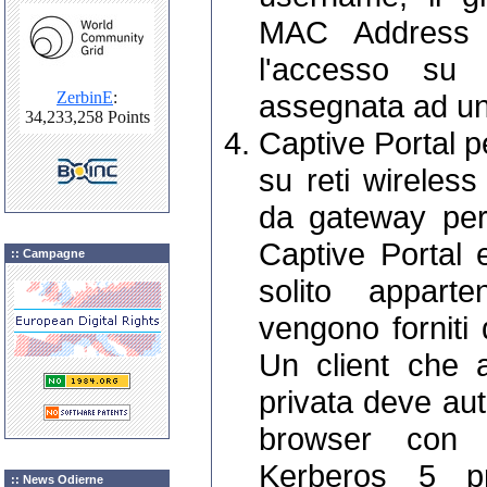
MAC Address d
l'accesso s
assegnata ad u
Captive Portal p
su reti wireless
da gateway per 
Captive Portal e
:: Campagne
solito apparte
vengono fornit
Un client che 
privata deve au
browser con
Kerberos 5 pr
:: News Odierne