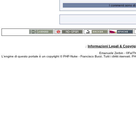
I commenti sono di 
Informazioni Legali & Copyrig
.:
Emanuele Zerbin - ©FaITh.
L'engine di questo portale è un copyright © PHP-Nuke - Francisco Burzi. Tutti i diritti riservati.