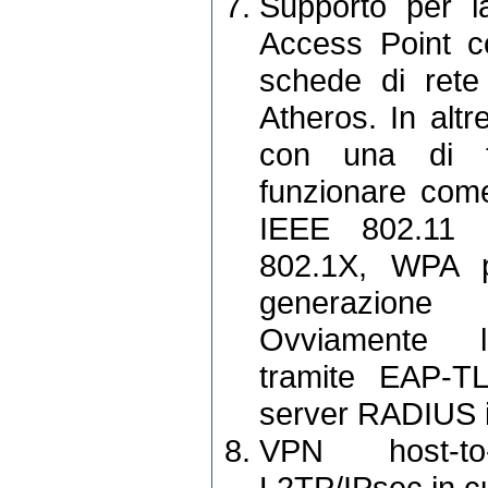
Supporto per la
Access Point c
schede di rete
Atheros. In altr
con una di t
funzionare come
IEEE 802.11 s
802.1X, WPA pe
generazione 
Ovviamente l'
tramite EAP-T
server RADIUS i
VPN host-to
L2TP/IPsec in c