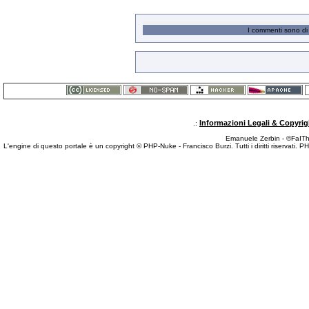
I commenti sono di 
Informazioni Legali & Copyrig
.:
Emanuele Zerbin - ©FaITh.
L'engine di questo portale è un copyright © PHP-Nuke - Francisco Burzi. Tutti i diritti riservati. 