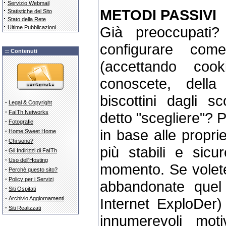
·
Servizio Webmail
·
METODI PASSIVI
Statistiche del Sito
·
Stato della Rete
·
Già preoccupati?
Ultime Pubblicazioni
configurare co
:: Contenuti
(accettando coo
conoscete, della
biscottini dagli s
·
Legal & Copyright
·
FaITh Networks
detto "scegliere"? 
·
Fotografie
in base alle propri
·
Home Sweet Home
·
Chi sono?
più stabili e sicu
·
Gli Indirizzi di FaITh
·
Uso dell'Hosting
momento. Se volete
·
Perchè questo sito?
·
Policy per i Servizi
abbandonate quel 
·
Siti Ospitati
·
Internet ExploDer)
Archivio Aggiornamenti
·
Siti Realizzati
innumerevoli mo