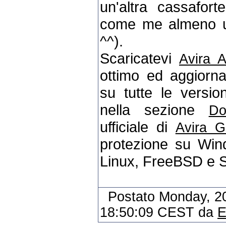
un'altra cassafor
come me almeno un 
^^).
Scaricatevi
Avira A
ottimo ed aggiorna
su tutte le versio
nella sezione
Do
ufficiale di
Avira 
protezione su Win
Linux, FreeBSD e S
Postato Monday, 2
18:50:09 CEST da
E