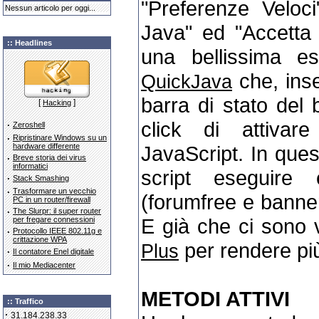
"Preferenze Veloci
Nessun articolo per oggi...
Java" ed "Accetta 
:: Headlines
una bellissima e
che, inse
QuickJava
barra di stato del 
[
]
Hacking
click di attivar
·
Zeroshell
·
Ripristinare Windows su un
hardware differente
JavaScript. In que
·
Breve storia dei virus
informatici
script eseguire
·
Stack Smashing
·
Trasformare un vecchio
(forumfree e banner
PC in un router/firewall
·
The Slurpr: il super router
E già che ci sono 
per fregare connessioni
·
Protocollo IEEE 802.11g e
crittazione WPA
per rendere più v
Plus
·
Il contatore Enel digitale
·
Il mio Mediacenter
METODI ATTIVI
:: Traffico
·
31.184.238.33