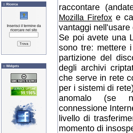
raccontare (andate
:: Ricerca
e cap
Mozilla Firefox
vantaggi nell'usare
Inserisci il termine da
ricercare nel sito
Se poi avete una L
sono tre: mettere i
partizione del dis
degli archivi cript
:: Widgets
che serve in rete 
per i sistemi di rete)
anomalo (se n
connessione Intern
livello di trasferim
momento di insospet