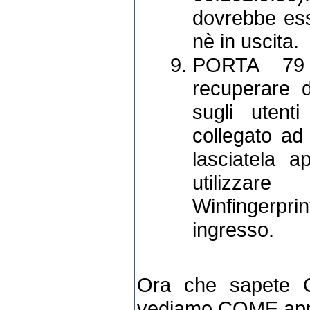
dovrebbe ess
nè in uscita.
PORTA 79 
recuperare d
sugli utenti
collegato ad 
lasciatela a
utilizza
Winfingerprin
ingresso.
Ora che sapete 
vediamo COME appl