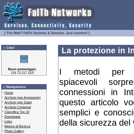
[ The Web? FaITh Systems & Services. Just connect! ]
:: Ciao!
La protezione in I
I metodi per p
Buon pomeriggio
,
216.73.217.152!
spiacevoli sorp
:: Navigazione
connessioni in In
·
Home
·
Archivio (per Argomento)
questo articolo vog
·
Archivio (per Data)
·
Archivio Contenuti
semplici e conosciu
·
Classifica Top 10
·
Downloads
della sicurezza del
·
Links
·
Motore di Ricerca
·
Photo Gallery