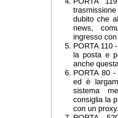
PORTA 119 
trasmission
dubito che ab
news, comun
ingresso con 
PORTA 110 - 
la posta e per
anche questa
PORTA 80 - h
ed è largame
sistema men
consiglia la 
con un proxy
PORTA 520 