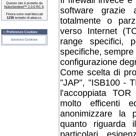
Questo sito è protetto da
NukeSentinel™ 2.0.0 RC 6
.
software grazie a
Finora sono stati bloccati
totalmente o parz
1235
tentativi di attacco.
verso Internet (T
:: Preferenze Cookies
range specifici,
Gestisci Cookies
specifiche, sempre 
configurazione deg
Come scelta di pro
"JAP", "ISB100 - T
l'accoppiata TOR 
molto efficenti e
anonimizzare la p
quanto riguarda i
particolari esig