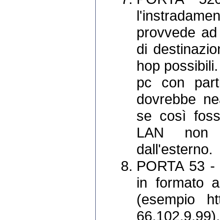
l'instradame
provvede ad i
di destinazi
hop possibili.
pc con parti
dovrebbe ne
se così foss
LAN non d
dall'esterno.
PORTA 53 - dn
in formato al
(esempio htt
66.102.9.9