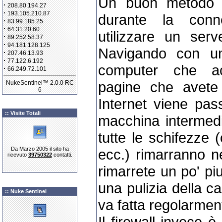
Un buon metodo p
·
208.80.194.27
·
193.105.210.87
durante la conn
·
83.99.185.25
·
64.31.20.60
utilizzare un serv
·
89.252.58.37
·
94.181.128.125
Navigando con un
·
207.46.13.93
·
77.122.6.192
computer che ac
·
66.249.72.101
pagine che avete ri
NukeSentinel™ 2.0.0 RC
6
Internet viene pas
:: Visite Totali
macchina intermedia
tutte le schifezze 
Da Marzo 2005 il sito ha
ecc.) rimarranno n
ricevuto
39750322
contatti.
rimarrete un po' piu
una pulizia della c
:: Nuke Sentinel
va fatta regolarmen
Il firewall invece 