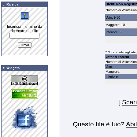
Utenti Non Registra
:: Ricerca
Numero di Valutazioni
Voto: 9.80
Maggiore: 10
Inserisci il termine da
ricercare nel sito
Inferiore: 9
* Nota: i voti degli ute
Votanti Esterni
Numero di Valutazioni
Voto:
:: Widgets
Maggiore:
Inferiore:
[
Scari
Questo file è tuo?
Abil