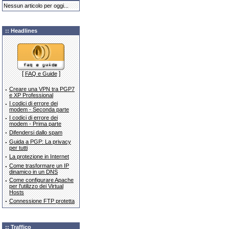
Nessun articolo per oggi...
:: Headlines
[
]
FAQ e Guide
·
Creare una VPN tra PGP7
e XP Professional
·
I codici di errore dei
modem - Seconda parte
·
I codici di errore dei
modem - Prima parte
·
Difendersi dallo spam
·
Guida a PGP: La privacy
per tutti
·
La protezione in Internet
·
Come trasformare un IP
dinamico in un DNS
·
Come configurare Apache
per l'utilizzo dei Virtual
Hosts
·
Connessione FTP protetta
:: Traffico