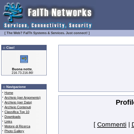
[ The Web? FaITh Systems & Services. Just connect! ]
:: Ciao!
Buona notte
,
216.73.216.86!
:: Navigazione
·
Home
·
Archivio (per Argomento)
Profi
·
Archivio (per Data)
·
Archivio Contenuti
·
Classifica Top 10
·
Downloads
·
Links
[
Commenti
|
·
Motore di Ricerca
·
Photo Gallery