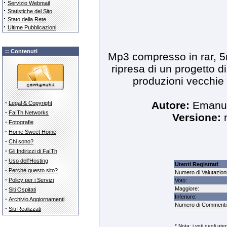
·
Servizio Webmail
·
Statistiche del Sito
·
Stato della Rete
·
Ultime Pubblicazioni
:: Contenuti
Mp3 compresso in rar, 5
ripresa di un progetto d
produzioni vecchie 
·
Autore:
Emanue
Legal & Copyright
·
FaITh Networks
Versione:
n
·
Fotografie
·
Home Sweet Home
·
Chi sono?
·
Gli Indirizzi di FaITh
·
Uso dell'Hosting
Utenti Registrati
·
Perchè questo sito?
Numero di Valutazioni
·
Policy per i Servizi
Voto:
·
Maggiore:
Siti Ospitati
Inferiore:
·
Archivio Aggiornamenti
Numero di Commenti:
·
Siti Realizzati
* Nota: i voti degli ute