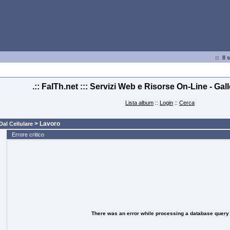
:: Il 
.:: FaITh.net ::: Servizi Web e Risorse On-Line - Gal
Lista album
::
Login
::
Cerca
> Lavoro
Dal Cellulare
Errore critico
There was an error while processing a database query