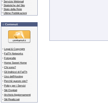
·
Servizio Webmail
·
Statistiche del Sito
·
Stato della Rete
·
Ultime Pubblicazioni
:: Contenuti
·
Legal & Copyright
·
FaITh Networks
·
Fotografie
·
Home Sweet Home
·
Chi sono?
·
Gli Indirizzi di FaITh
·
Uso dell'Hosting
·
Perchè questo sito?
·
Policy per i Servizi
·
Siti Ospitati
·
Archivio Aggiornamenti
·
Siti Realizzati