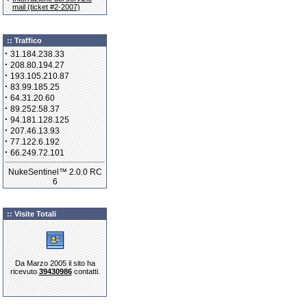
mail (ticket #2-2007)
:: Traffico
·
31.184.238.33
·
208.80.194.27
·
193.105.210.87
·
83.99.185.25
·
64.31.20.60
·
89.252.58.37
·
94.181.128.125
·
207.46.13.93
·
77.122.6.192
·
66.249.72.101
NukeSentinel™ 2.0.0 RC
6
:: Visite Totali
Da Marzo 2005 il sito ha
ricevuto
39430986
contatti.