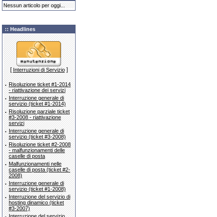
Nessun articolo per oggi...
:: Headlines
[
]
Interruzioni di Servizio
·
Risoluzione ticket #1-2014
- riattivazione dei servizi
·
Interruzione generale di
servizio (ticket #1-2014)
·
Risoluzione parziale ticket
#3-2008 - riattivazione
servizi
·
Interruzione generale di
servizio (ticket #3-2008)
·
Risoluzione ticket #2-2008
- malfunzionamenti delle
caselle di posta
·
Malfunzionamenti nelle
caselle di posta (ticket #2-
2008)
·
Interruzione generale di
servizio (ticket #1-2008)
·
Interruzione del servizio di
hosting dinamico (ticket
#3-2007)
·
Interruzione del servizio