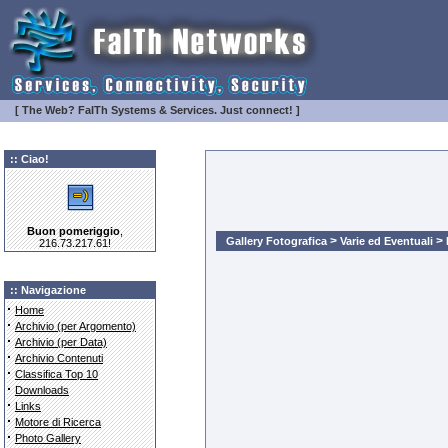
[ The Web? FaITh Systems & Services. Just connect! ]
:: Ciao!
Buon pomeriggio
,
>
>
Gallery Fotografica
Varie ed Eventuali
216.73.217.61!
:: Navigazione
·
Home
·
Archivio (per Argomento)
·
Archivio (per Data)
·
Archivio Contenuti
·
Classifica Top 10
·
Downloads
·
Links
·
Motore di Ricerca
·
Photo Gallery