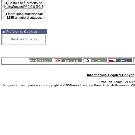
Questo sito è protetto da
NukeSentinel™ 2.0.0 RC 6
.
Finora sono stati bloccati
1235
tentativi di attacco.
:: Preferenze Cookies
Gestisci Cookies
Informazioni Legali & Copyrig
.:
Emanuele Zerbin - ©FaITh.
L'engine di questo portale è un copyright © PHP-Nuke - Francisco Burzi. Tutti i diritti riservati. 