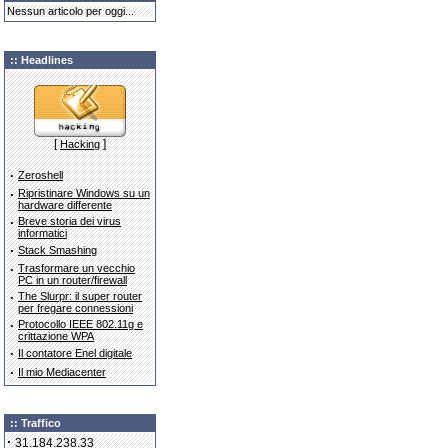
Nessun articolo per oggi...
:: Headlines
[
]
Hacking
·
Zeroshell
·
Ripristinare Windows su un
hardware differente
·
Breve storia dei virus
informatici
·
Stack Smashing
·
Trasformare un vecchio
PC in un router/firewall
·
The Slurpr: il super router
per fregare connessioni
·
Protocollo IEEE 802.11g e
crittazione WPA
·
Il contatore Enel digitale
·
Il mio Mediacenter
:: Traffico
·
31.184.238.33