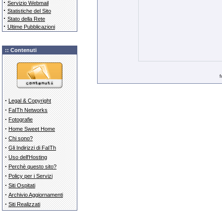
·
Servizio Webmail
·
Statistiche del Sito
·
Stato della Rete
·
Ultime Pubblicazioni
:: Contenuti
f
·
Legal & Copyright
·
FaITh Networks
·
Fotografie
·
Home Sweet Home
·
Chi sono?
·
Gli Indirizzi di FaITh
·
Uso dell'Hosting
·
Perchè questo sito?
·
Policy per i Servizi
·
Siti Ospitati
·
Archivio Aggiornamenti
·
Siti Realizzati