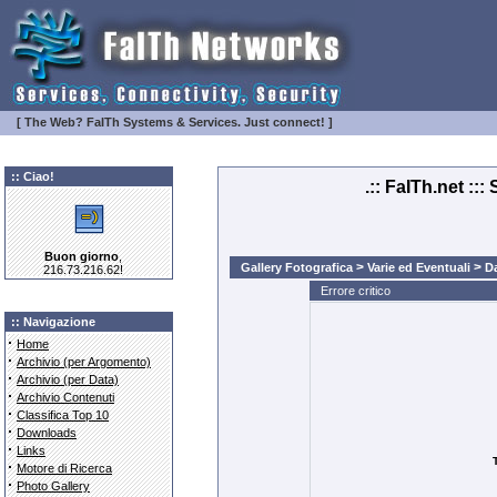
[ The Web? FaITh Systems & Services. Just connect! ]
:: Ciao!
.:: FaITh.net ::
Buon giorno
,
>
>
Gallery Fotografica
Varie ed Eventuali
Da
216.73.216.62!
Errore critico
:: Navigazione
·
Home
·
Archivio (per Argomento)
·
Archivio (per Data)
·
Archivio Contenuti
·
Classifica Top 10
·
Downloads
·
Links
·
Motore di Ricerca
·
Photo Gallery