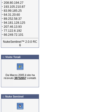
·
208.80.194.27
·
193.105.210.87
·
83.99.185.25
·
64.31.20.60
·
89.252.58.37
·
94.181.128.125
·
207.46.13.93
·
77.122.6.192
·
66.249.72.101
NukeSentinel™ 2.0.0 RC
6
:: Visite Totali
Da Marzo 2005 il sito ha
ricevuto
38732657
contatti.
:: Nuke Sentinel