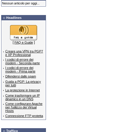
Nessun articolo per oggi...
:: Headlines
[
]
FAQ e Guide
·
Creare una VPN tra PGP7
e XP Professional
·
I codici di errore dei
modem - Seconda parte
·
I codici di errore dei
modem - Prima parte
·
Difendersi dallo spam
·
Guida a PGP: La privacy
per tutti
·
La protezione in Internet
·
Come trasformare un IP
dinamico in un DNS
·
Come configurare Apache
per l'utilizzo dei Virtual
Hosts
·
Connessione FTP protetta
:: Traffico