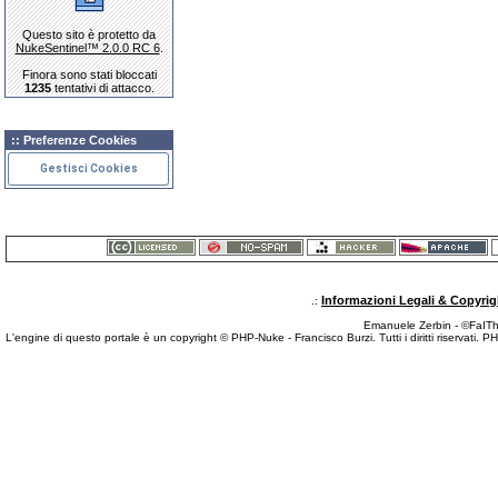
Questo sito è protetto da
NukeSentinel™ 2.0.0 RC 6
.
Finora sono stati bloccati
1235
tentativi di attacco.
:: Preferenze Cookies
Gestisci Cookies
Informazioni Legali & Copyrig
.:
Emanuele Zerbin - ©FaITh.
L'engine di questo portale è un copyright © PHP-Nuke - Francisco Burzi. Tutti i diritti riservati. 