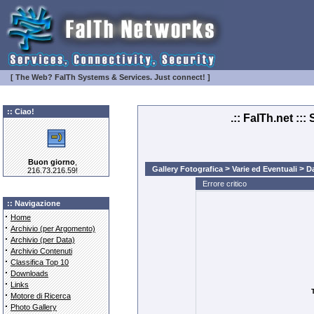
[ The Web? FaITh Systems & Services. Just connect! ]
:: Ciao!
.:: FaITh.net ::
Buon giorno
,
>
>
Gallery Fotografica
Varie ed Eventuali
Da
216.73.216.59!
Errore critico
:: Navigazione
·
Home
·
Archivio (per Argomento)
·
Archivio (per Data)
·
Archivio Contenuti
·
Classifica Top 10
·
Downloads
·
Links
·
Motore di Ricerca
·
Photo Gallery