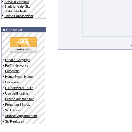
·
Servizio Webmail
·
Statistiche del Sito
·
Stato della Rete
·
Ultime Pubblicazioni
:: Contenuti
f
·
Legal & Copyright
·
FaITh Networks
·
Fotografie
·
Home Sweet Home
·
Chi sono?
·
Gli Indirizzi di FaITh
·
Uso dell'Hosting
·
Perchè questo sito?
·
Policy per i Servizi
·
Siti Ospitati
·
Archivio Aggiornamenti
·
Siti Realizzati