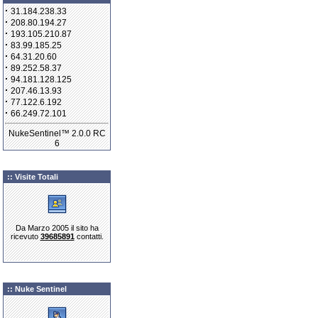
·
31.184.238.33
·
208.80.194.27
·
193.105.210.87
·
83.99.185.25
·
64.31.20.60
·
89.252.58.37
·
94.181.128.125
·
207.46.13.93
·
77.122.6.192
·
66.249.72.101
NukeSentinel™ 2.0.0 RC
6
:: Visite Totali
Da Marzo 2005 il sito ha
ricevuto
39685891
contatti.
:: Nuke Sentinel