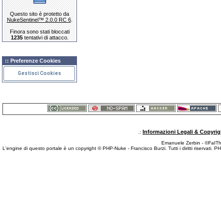
Questo sito è protetto da
NukeSentinel™ 2.0.0 RC 6
.
Finora sono stati bloccati
1235
tentativi di attacco.
:: Preferenze Cookies
Gestisci Cookies
Informazioni Legali & Copyrig
.:
Emanuele Zerbin - ©FaITh.
L'engine di questo portale è un copyright © PHP-Nuke - Francisco Burzi. Tutti i diritti riservati. 