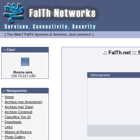
[ The Web? FaITh Systems & Services. Just connect! ]
:: Ciao!
.:: FaITh.net ::
Buona sera
,
Informazione
216.73.217.145!
:: Navigazione
·
Home
·
Archivio (per Argomento)
·
Archivio (per Data)
·
Archivio Contenuti
·
Classifica Top 10
·
Downloads
·
Links
·
Motore di Ricerca
·
Photo Gallery