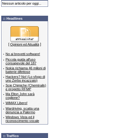
Nessun articolo per oggi...
:: Headlines
[
]
Opinioni ed Attualità
·
No ai brevetti software!
·
Piccola guida all'uso
consapevole del 187
·
Nokia richiama 46 milioni di
batterie difettose
·
Hackers? No! (Lo sfogo di
uno Zerbo incazzato)
·
Scie Chimiche (Chemtrails)
e progetto RFMP
·
Ma Elton John sarà
coglione?
·
WiMAX Libero!
·
Wardriving, scatta una
denuncia a Palermo
·
Windows Vista ed il
riconoscimento vocale
:: Traffico