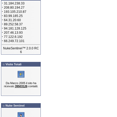
·
31.184.238.33
·
208.80.194.27
·
193.105.210.87
·
83.99.185.25
·
64.31.20.60
·
89.252.58.37
·
94.181.128.125
·
207.46.13.93
·
77.122.6.192
·
66.249.72.101
NukeSentinel™ 2.0.0 RC
6
:: Visite Totali
Da Marzo 2005 il sito ha
ricevuto
39503126
contatti.
:: Nuke Sentinel