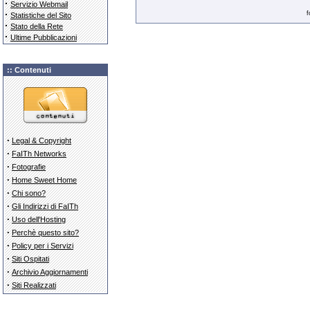
·
Servizio Webmail
·
f
Statistiche del Sito
·
Stato della Rete
·
Ultime Pubblicazioni
:: Contenuti
·
Legal & Copyright
·
FaITh Networks
·
Fotografie
·
Home Sweet Home
·
Chi sono?
·
Gli Indirizzi di FaITh
·
Uso dell'Hosting
·
Perchè questo sito?
·
Policy per i Servizi
·
Siti Ospitati
·
Archivio Aggiornamenti
·
Siti Realizzati