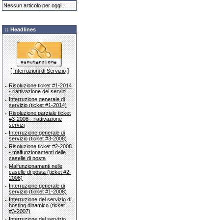
Nessun articolo per oggi...
:: Headlines
[
]
Interruzioni di Servizio
·
Risoluzione ticket #1-2014
- riattivazione dei servizi
·
Interruzione generale di
servizio (ticket #1-2014)
·
Risoluzione parziale ticket
#3-2008 - riattivazione
servizi
·
Interruzione generale di
servizio (ticket #3-2008)
·
Risoluzione ticket #2-2008
- malfunzionamenti delle
caselle di posta
·
Malfunzionamenti nelle
caselle di posta (ticket #2-
2008)
·
Interruzione generale di
servizio (ticket #1-2008)
·
Interruzione del servizio di
hosting dinamico (ticket
#3-2007)
·
Interruzione del servizio