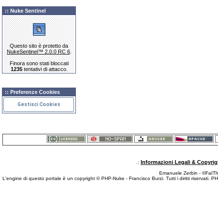
:: Nuke Sentinel
Questo sito è protetto da
NukeSentinel™ 2.0.0 RC 6
.
Finora sono stati bloccati
1235
tentativi di attacco.
:: Preferenze Cookies
Gestisci Cookies
Informazioni Legali & Copyrig
.:
Emanuele Zerbin - ©FaITh.
L'engine di questo portale è un copyright © PHP-Nuke - Francisco Burzi. Tutti i diritti riservati. 