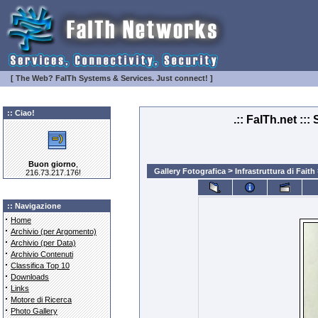
[ The Web? FaITh Systems & Services. Just connect! ]
:: Ciao!
.:: FaITh.net ::
Buon giorno
,
>
Gallery Fotografica
Infrastruttura di Faith
216.73.217.176!
:: Navigazione
·
Home
·
Archivio (per Argomento)
·
Archivio (per Data)
·
Archivio Contenuti
·
Classifica Top 10
·
Downloads
·
Links
·
Motore di Ricerca
·
Photo Gallery