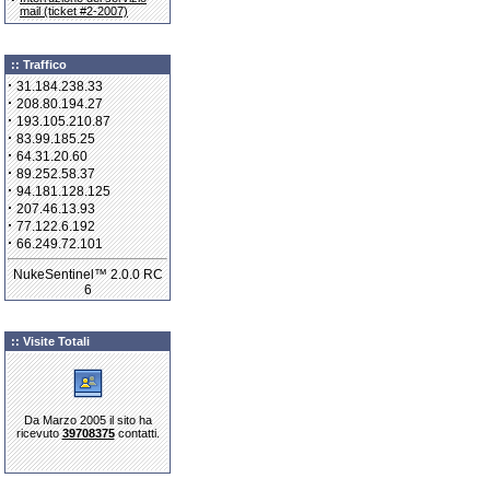
mail (ticket #2-2007)
:: Traffico
·
31.184.238.33
·
208.80.194.27
·
193.105.210.87
·
83.99.185.25
·
64.31.20.60
·
89.252.58.37
·
94.181.128.125
·
207.46.13.93
·
77.122.6.192
·
66.249.72.101
NukeSentinel™ 2.0.0 RC
6
:: Visite Totali
Da Marzo 2005 il sito ha
ricevuto
39708375
contatti.