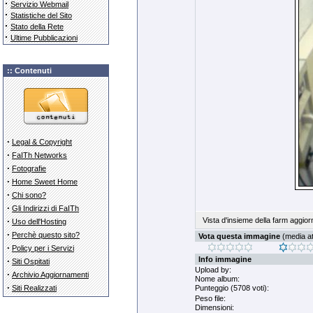
·
Servizio Webmail
·
Statistiche del Sito
·
Stato della Rete
·
Ultime Pubblicazioni
:: Contenuti
·
Legal & Copyright
·
FaITh Networks
·
Fotografie
·
Home Sweet Home
·
Chi sono?
·
Gli Indirizzi di FaITh
·
Vista d'insieme della farm aggior
Uso dell'Hosting
·
Perchè questo sito?
Vota questa immagine
(media att
·
Policy per i Servizi
Info immagine
·
Siti Ospitati
Upload by:
·
Archivio Aggiornamenti
Nome album:
·
Siti Realizzati
Punteggio (5708 voti):
Peso file:
Dimensioni: