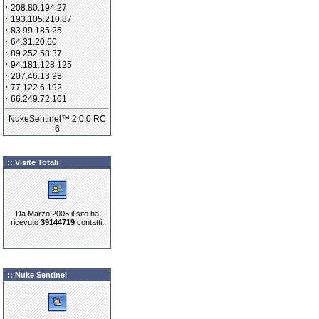
·
208.80.194.27
·
193.105.210.87
·
83.99.185.25
·
64.31.20.60
·
89.252.58.37
·
94.181.128.125
·
207.46.13.93
·
77.122.6.192
·
66.249.72.101
NukeSentinel™ 2.0.0 RC
6
:: Visite Totali
Da Marzo 2005 il sito ha
ricevuto
39144719
contatti.
:: Nuke Sentinel