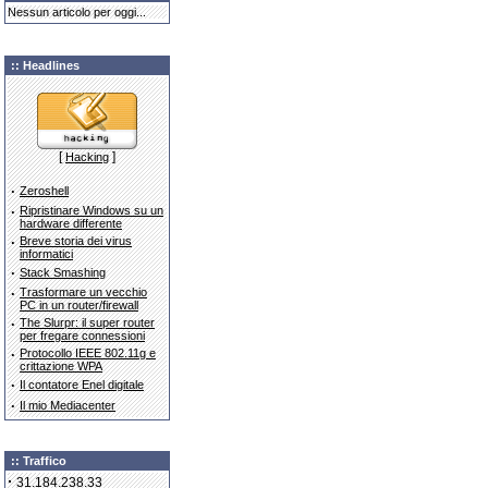
Nessun articolo per oggi...
:: Headlines
[
]
Hacking
·
Zeroshell
·
Ripristinare Windows su un
hardware differente
·
Breve storia dei virus
informatici
·
Stack Smashing
·
Trasformare un vecchio
PC in un router/firewall
·
The Slurpr: il super router
per fregare connessioni
·
Protocollo IEEE 802.11g e
crittazione WPA
·
Il contatore Enel digitale
·
Il mio Mediacenter
:: Traffico
·
31.184.238.33