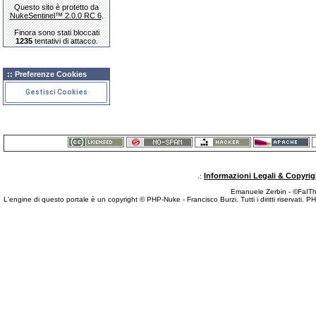
Questo sito è protetto da
NukeSentinel™ 2.0.0 RC 6
.
Finora sono stati bloccati
1235
tentativi di attacco.
:: Preferenze Cookies
Gestisci Cookies
Informazioni Legali & Copyrig
.:
Emanuele Zerbin - ©FaITh.
L'engine di questo portale è un copyright © PHP-Nuke - Francisco Burzi. Tutti i diritti riservati. 