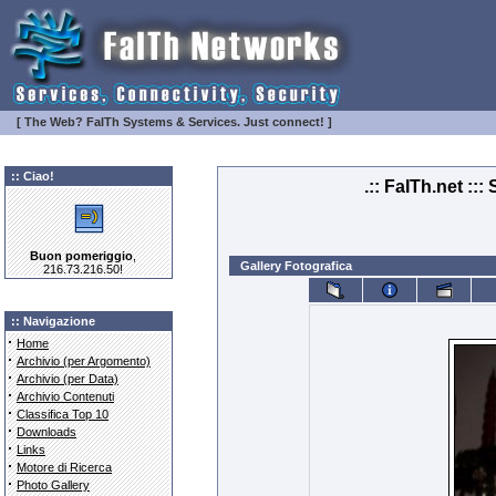
[ The Web? FaITh Systems & Services. Just connect! ]
:: Ciao!
.:: FaITh.net ::
Buon pomeriggio
,
Gallery Fotografica
216.73.216.50!
:: Navigazione
·
Home
·
Archivio (per Argomento)
·
Archivio (per Data)
·
Archivio Contenuti
·
Classifica Top 10
·
Downloads
·
Links
·
Motore di Ricerca
·
Photo Gallery