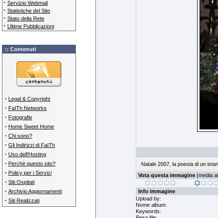
·
Servizio Webmail
·
Statistiche del Sito
·
Stato della Rete
·
Ultime Pubblicazioni
:: Contenuti
·
Legal & Copyright
·
FaITh Networks
·
Fotografie
·
Home Sweet Home
·
Chi sono?
·
Gli Indirizzi di FaITh
·
Uso dell'Hosting
·
Perchè questo sito?
Natale 2007, la poesia di un istan
·
Policy per i Servizi
Vota questa immagine
(media att
·
Siti Ospitati
·
Archivio Aggiornamenti
Info immagine
Upload by:
·
Siti Realizzati
Nome album:
Keywords:
Peso file: