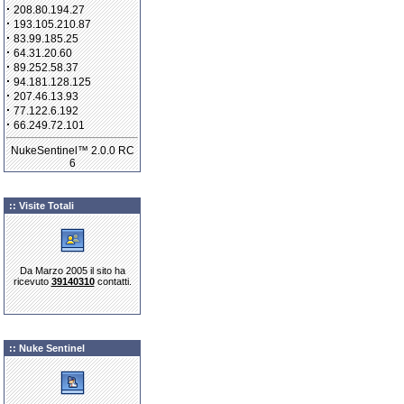
·
208.80.194.27
·
193.105.210.87
·
83.99.185.25
·
64.31.20.60
·
89.252.58.37
·
94.181.128.125
·
207.46.13.93
·
77.122.6.192
·
66.249.72.101
NukeSentinel™ 2.0.0 RC
6
:: Visite Totali
Da Marzo 2005 il sito ha
ricevuto
39140310
contatti.
:: Nuke Sentinel