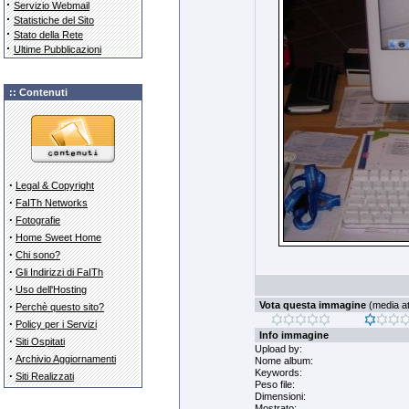
·
Servizio Webmail
·
Statistiche del Sito
·
Stato della Rete
·
Ultime Pubblicazioni
:: Contenuti
·
Legal & Copyright
·
FaITh Networks
·
Fotografie
·
Home Sweet Home
·
Chi sono?
·
Gli Indirizzi di FaITh
·
Uso dell'Hosting
·
Vota questa immagine
(media att
Perchè questo sito?
·
Policy per i Servizi
Info immagine
·
Siti Ospitati
Upload by:
·
Archivio Aggiornamenti
Nome album:
Keywords:
·
Siti Realizzati
Peso file:
Dimensioni:
Mostrato: