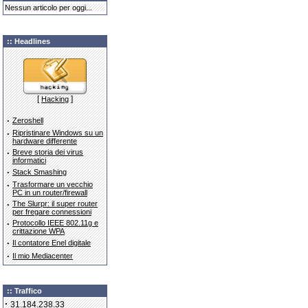
Nessun articolo per oggi...
:: Headlines
[
]
Hacking
·
Zeroshell
·
Ripristinare Windows su un
hardware differente
·
Breve storia dei virus
informatici
·
Stack Smashing
·
Trasformare un vecchio
PC in un router/firewall
·
The Slurpr: il super router
per fregare connessioni
·
Protocollo IEEE 802.11g e
crittazione WPA
·
Il contatore Enel digitale
·
Il mio Mediacenter
:: Traffico
·
31.184.238.33