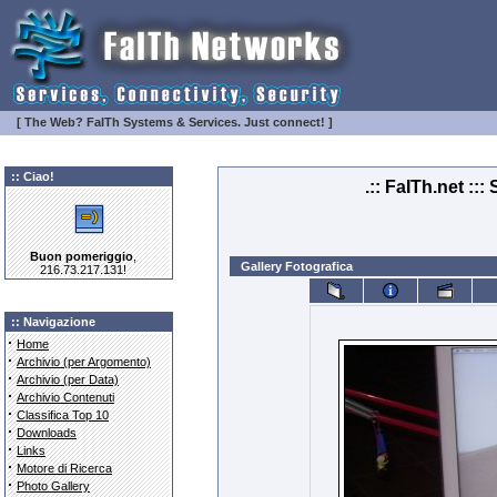
[ The Web? FaITh Systems & Services. Just connect! ]
:: Ciao!
.:: FaITh.net ::
Buon pomeriggio
,
Gallery Fotografica
216.73.217.131!
:: Navigazione
·
Home
·
Archivio (per Argomento)
·
Archivio (per Data)
·
Archivio Contenuti
·
Classifica Top 10
·
Downloads
·
Links
·
Motore di Ricerca
·
Photo Gallery