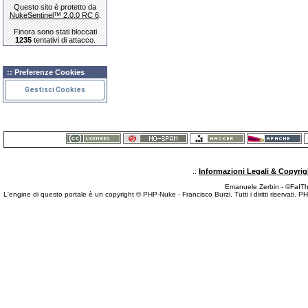
Questo sito è protetto da
NukeSentinel™ 2.0.0 RC 6
.
Finora sono stati bloccati
1235
tentativi di attacco.
:: Preferenze Cookies
Gestisci Cookies
Informazioni Legali & Copyrig
.:
Emanuele Zerbin - ©FaITh.
L'engine di questo portale è un copyright © PHP-Nuke - Francisco Burzi. Tutti i diritti riservati. 