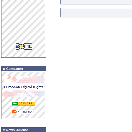
:: Campagne
:: News Odierne