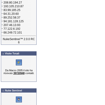
·
208.80.194.27
·
193.105.210.87
·
83.99.185.25
·
64.31.20.60
·
89.252.58.37
·
94.181.128.125
·
207.46.13.93
·
77.122.6.192
·
66.249.72.101
NukeSentinel™ 2.0.0 RC
6
:: Visite Totali
Da Marzo 2005 il sito ha
ricevuto
39720948
contatti.
:: Nuke Sentinel