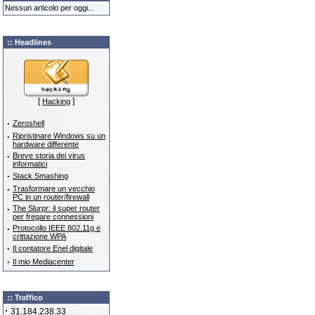
Nessun articolo per oggi...
:: Headlines
[
]
Hacking
·
Zeroshell
·
Ripristinare Windows su un
hardware differente
·
Breve storia dei virus
informatici
·
Stack Smashing
·
Trasformare un vecchio
PC in un router/firewall
·
The Slurpr: il super router
per fregare connessioni
·
Protocollo IEEE 802.11g e
crittazione WPA
·
Il contatore Enel digitale
·
Il mio Mediacenter
:: Traffico
·
31.184.238.33