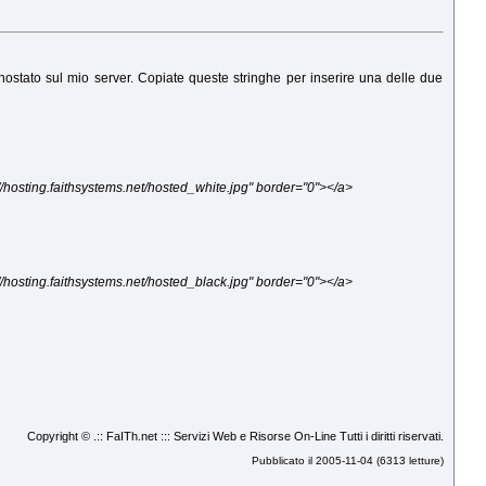
hostato sul mio server. Copiate queste stringhe per inserire una delle due
//hosting.faithsystems.net/hosted_white.jpg" border="0"></a>
//hosting.faithsystems.net/hosted_black.jpg" border="0"></a>
Copyright © .:: FaITh.net ::: Servizi Web e Risorse On-Line Tutti i diritti riservati.
Pubblicato il 2005-11-04 (6313 letture)