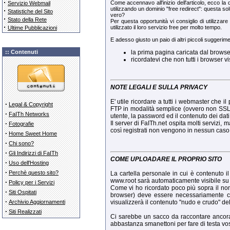
·
Come accennavo all'inizio dell'articolo, ecco la d
Servizio Webmail
utilizzando un dominio "free redirect": questa s
·
Statistiche del Sito
vero?
·
Stato della Rete
Per questa opportunità vi consiglio di utilizzare 
·
utilizzato il loro servizio free per molto tempo.
Ultime Pubblicazioni
E adesso giusto un paio di altri piccoli suggerime
:: Contenuti
la prima pagina caricata dal browser 
ricordatevi che non tutti i browser v
NOTE LEGALI E SULLA PRIVACY
E' utile ricordare a tutti i webmaster che i
·
Legal & Copyright
FTP in modalità semplice (ovvero non SSL) n
·
FaITh Networks
utente, la password ed il contenuto dei dati 
·
Il server di FaITh.net ospita molti servizi
Fotografie
così registrati non vengono in nessun caso ri
·
Home Sweet Home
·
Chi sono?
·
Gli Indirizzi di FaITh
COME UPLOADARE IL PROPRIO SITO
·
Uso dell'Hosting
·
Perchè questo sito?
La cartella personale in cui è contenuto il
www.root sarà automaticamente visibile su i
·
Policy per i Servizi
Come vi ho ricordato poco più sopra il nom
·
Siti Ospitati
browser) deve essere necessariamente chia
·
Archivio Aggiornamenti
visualizzerà il contenuto "nudo e crudo" del
·
Siti Realizzati
Ci sarebbe un sacco da raccontare ancora s
abbastanza smanettoni per fare di testa vos