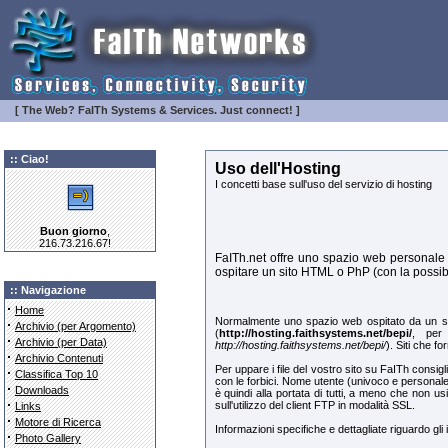
[ The Web? FaITh Systems & Services. Just connect! ]
:: Ciao!
Uso dell'Hosting
I concetti base sull'uso del servizio di hosting
Buon giorno
,
216.73.216.67!
FaITh.net offre uno spazio web personale d
ospitare un sito HTML o PhP (con la possibi
:: Navigazione
·
Home
Normalmente uno spazio web ospitato da un serv
·
Archivio (per Argomento)
(
http://hosting.faithsystems.net/bepi/
, per 
·
Archivio (per Data)
http://hosting.faithsystems.net/bepi/
). Siti che f
·
Archivio Contenuti
Per uppare i file del vostro sito su FaITh consigl
·
Classifica Top 10
con le forbici. Nome utente (univoco e personal
·
Downloads
è quindi alla portata di tutti, a meno che non 
·
sull'utilizzo del client FTP in modalità SSL.
Links
·
Motore di Ricerca
Informazioni specifiche e dettagliate riguardo gli i
·
Photo Gallery