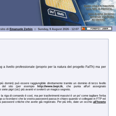
l sito di
Emanuele Zerbin
:: Sunday, 9 August 2026 - 12:07
 a livello professionale (proprio per la natura del progetto FaITh) ma per
 domini) può essere raggiungibile direttamente tramite un dominio di terzo livello
ari del sito (per esempio
http://www.bepi.tk
, che punta all'url assegnato
e siete pigri (sic) più avanti vi svelerò un magico segreto.
re la riga di comando è cool, ma per trasferimenti massivi è un po' come tagliare l'erba
o a ricordarvi che la vostra password passa in chiaro quando vi collegate in FTP ed
a password critiche che avete già registrato. Per più info, date un occhio
all'howto