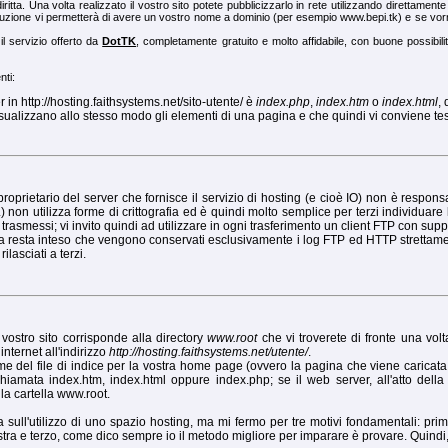
iritta. Una volta realizzato il vostro sito potete pubblicizzarlo in rete utilizzando direttamente
oluzione vi permetterà di avere un vostro nome a dominio (per esempio www.bepi.tk) e se vorr
il servizio offerto da
DotTK
, completamente gratuito e molto affidabile, con buone possibili
nti:
in http://hosting.faithsystems.net/sito-utente/ è
index.php
,
index.htm
o
index.html
,
isualizzano allo stesso modo gli elementi di una pagina e che quindi vi conviene testar
l proprietario del server che fornisce il servizio di hosting (e cioè IO) non è respons
on utilizza forme di crittografia ed è quindi molto semplice per terzi individuare 
trasmessi; vi invito quindi ad utilizzare in ogni trasferimento un client FTP con supp
, ma resta inteso che vengono conservati esclusivamente i log FTP ed HTTP strettam
lasciati a terzi.
 vostro sito corrisponde alla directory
www.root
che vi troverete di fronte una volta
nternet all'indirizzo
http://hosting.faithsystems.net/utente/
.
e del file di indice per la vostra home page (ovvero la pagina che viene caricata a
mata index.htm, index.html oppure index.php; se il web server, all'atto della r
la cartella www.root.
ull'utilizzo di uno spazio hosting, ma mi fermo per tre motivi fondamentali: primo
tra e terzo, come dico sempre io il metodo migliore per imparare è provare. Quindi, 