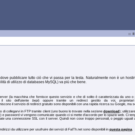
:: I
ove pubblicare tutto ciò che vi passa per la testa. Naturalmente non è un hosting
lità di utilizzo di databases MySQL) va più che bene.
er (la macchina che fornisce questo servizio e che di solito è caratterizzata da uno o più
il sito dell'utente
bepi
) oppure tramite un redirect gestito da voi, propriet
orniscono il servizio di redirect gratuito sono disponibili con una rapida ricerca su Google, ma s
io di collegarvi in FTP tramite client (uno buono lo trovate nella sezione
download
); utilizza
e) e password vi vengono comunicate quando ci si mette d'accordo per lo spazio web. Ci teng
usiate una connessione SSL con il server. Quindi non cose troppo personali, o peggio uguali 
ndirizzi da utilizzare per usufruire dei servizi di FaITh.net sono disponibili in
questa pagina
.