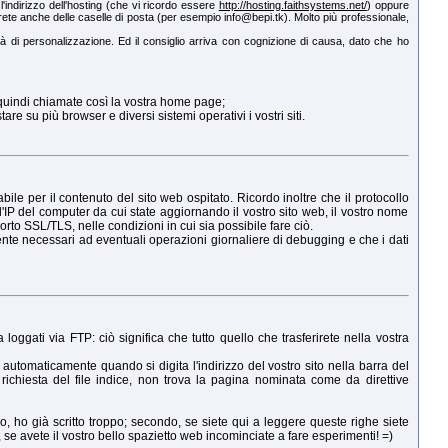
 l'indirizzo dell'hosting (che vi ricordo essere
http://hosting.faithsystems.net/
) oppure
ete anche delle caselle di posta (per esempio info@bepi.tk). Molto più professionale,
tà di personalizzazione. Ed il consiglio arriva con cognizione di causa, dato che ho
 quindi chiamate così la vostra home page;
e su più browser e diversi sistemi operativi i vostri siti.
abile per il contenuto del sito web ospitato. Ricordo inoltre che il protocollo
l'IP del computer da cui state aggiornando il vostro sito web, il vostro nome
orto SSL/TLS, nelle condizioni in cui sia possibile fare ciò.
ente necessari ad eventuali operazioni giornaliere di debugging e che i dati
 loggati via FTP: ciò significa che tutto quello che trasferirete nella vostra
utomaticamente quando si digita l'indirizzo del vostro sito nella barra del
ichiesta del file indice, non trova la pagina nominata come da direttive
, ho già scritto troppo; secondo, se siete qui a leggere queste righe siete
se avete il vostro bello spazietto web incominciate a fare esperimenti! =)